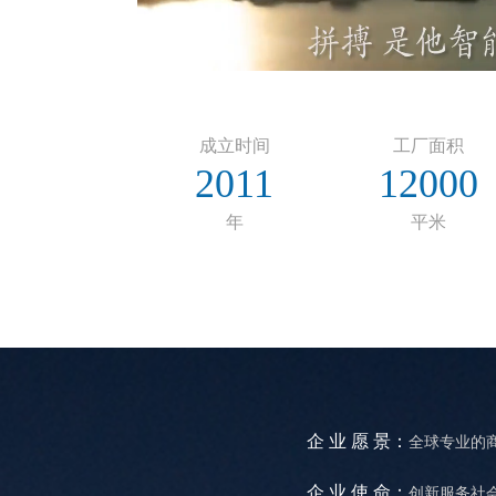
成立时间
工厂面积
2011
12000
年
平米
企 业 愿 景：
全球专业的
企 业 使 命：
创新服务社