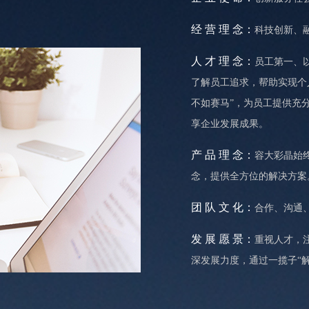
经 营 理 念：
科技创新、
人 才 理 念：
员工第一、
了解员工追求，帮助实现个
不如赛马”，为员工提供充
享企业发展成果。
产 品 理 念：
容大彩晶始
念，提供全方位的解决方案
团 队 文 化：
合作、沟通
发 展 愿 景：
重视人才，
深发展力度，通过一揽子“