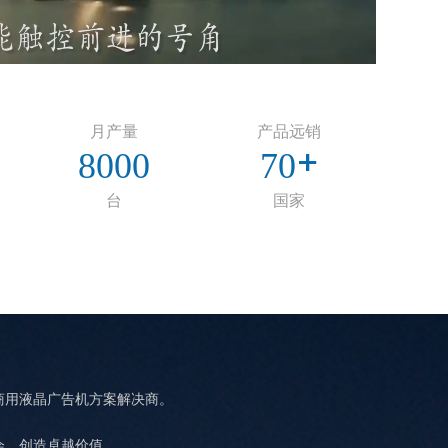
月产量
产品远销
8000
70
台
国家
商用液晶广告机方案解决商。
会，创造卓越价值 。