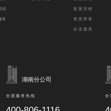
培训
发 展 历 程
服务
资 质 荣 誉
企 业 愿 景
湖南分公司
全 国 服 务 热 线
全 
400-806-1116
4