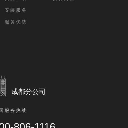
安 装 服 务
服 务 优 势
成都分公司
国 服 务 热 线
00-806-1116