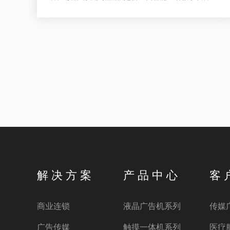
它集纳米电容触摸、液晶显示、电脑主控、多媒体视
频展台及传统手写黑板于一体。内置安卓和
WINDOWS系统，可满足教学不同的应用软件使用；
纯平面书写黑板，适应粉笔、无尘粉笔、水性粉笔书
官，适合不同环境应有；触摸切换书写黑板与屏幕显
示，可让老师快速进行教学应用切换；纯平板外观，
解决传统推拉黑板的笨重、复杂的结构特点，大大提
升了教师授订的体验感和演示效果。
解 决 方 案
产 品 中 心
客 
商业连锁
液晶广告机系列
传媒
广告传媒
触摸一体机系列
医疗