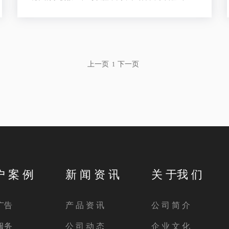
台电视和电脑这样的多功能教育机，将文字、声音、
图片、影像一体化，作为新的教育手段，深圳市容大
彩晶交互式教育一体机机激发了学生的学习兴趣，而
且使学生的学习更加容易和方便。
上一页
下一页
1
户 案 例
新 闻 资 讯
关 于我 们
广告
产 品 资 讯
公 司 简 介
服务
公 司 动 态
企 业 文 化