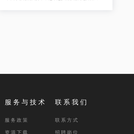
现。例如，资源短缺使教师难以获得同步形式的教学
资源。大多数教师只向一个方向传授知识，“教
学”和“学习”是分开的，教师和学生之间缺乏互动。同
时，教师在整个教学过程中无法及时得到学生的学习
反馈。针对这些问题，河南南阳某学校决定引进高效
的学习设备，以提高教学水平，增加师生互动，提高
学生的学习兴趣。
服 务 与 技 术
联 系 我 们
服 务 政 策
联 系 方 式
资 源 下 载
招 聘 岗 位