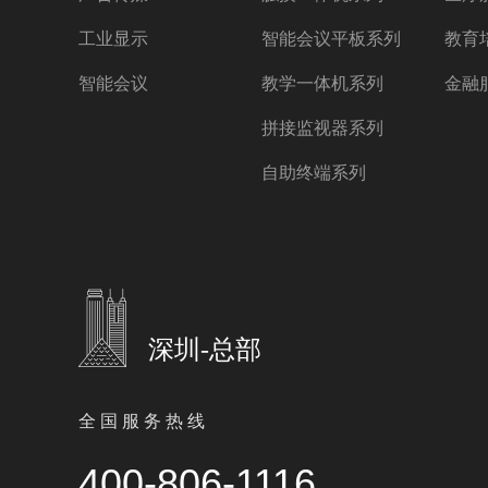
工业显示
智能会议平板系列
教育
智能会议
教学一体机系列
金融
拼接监视器系列
自助终端系列
深圳-总部
全 国 服 务 热 线
400-806-1116